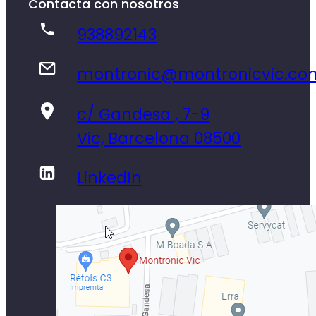
Contacta con nosotros
938892143
montronic@montronicvic.co
c/ Gandesa , 7-9
Vic, Barcelona 08500
LinkedIn