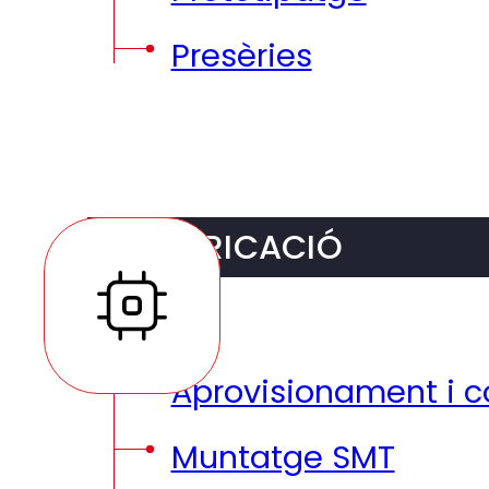
DFM (Design For Man
DFT (Design for Test
Prototipatge
Presèries
FABRICACIÓ