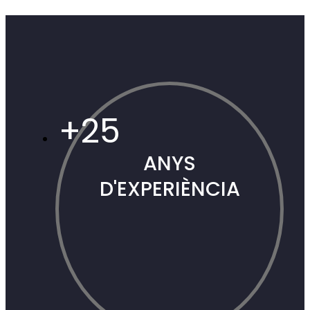
Redisseny de produ
+
25
ANYS
D'EXPERIÈNCIA